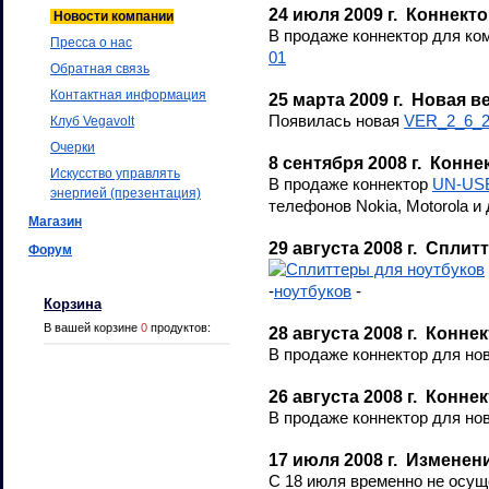
24 июля 2009 г. Коннект
Новости компании
В продаже коннектор для ком
Пресса о нас
01
Обратная связь
Контактная информация
25 марта 2009 г. Новая в
Появилась новая
VER_2_6_
Клуб Vegavolt
Очерки
8 сентября 2008 г. Конн
Искусство управлять
В продаже коннектор
UN-USB
энергией (презентация)
телефонов Nokia, Motorola и 
Магазин
29 августа 2008 г. Спли
Форум
-
ноутбуков
-
Корзина
В вашей корзине
0
продуктов:
28 августа 2008 г. Конн
В продаже коннектор для но
26 августа 2008 г. Конн
В продаже коннектор для н
17 июля 2008 г. Изменен
С 18 июля временно не осущ